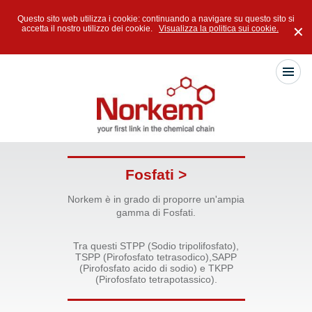
Questo sito web utilizza i cookie: continuando a navigare su questo sito si
accetta il nostro utilizzo dei cookie.
Visualizza la politica sui cookie.
✕
Fosfati >
Norkem è in grado di proporre un'ampia
gamma di Fosfati.
Tra questi STPP (Sodio tripolifosfato),
TSPP (Pirofosfato tetrasodico),SAPP
(Pirofosfato acido di sodio) e TKPP
(Pirofosfato tetrapotassico).