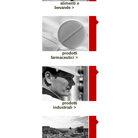
alimenti e
bevande >
prodotti
farmaceutici >
prodotti
industriali >